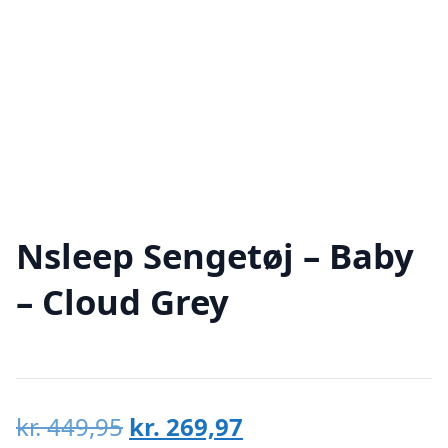
Nsleep Sengetøj – Baby
– Cloud Grey
Den
Den
kr.
449,95
kr.
269,97