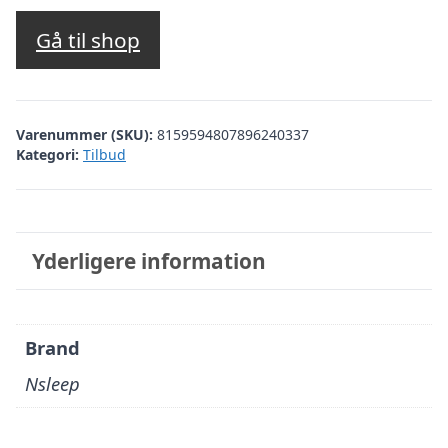
oprindelige
aktuelle
pris
pris
Gå til shop
var:
er:
kr. 449,95.
kr. 269,97.
Varenummer (SKU):
8159594807896240337
Kategori:
Tilbud
Yderligere information
Brand
Nsleep