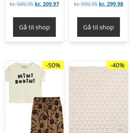
Den
Den
Den
De
kr.
349,95
kr.
209,97
kr.
599,95
kr.
299,98
oprindelige
aktuelle
oprindelige
aktu
pris
pris
pris
pris
Gå til shop
Gå til shop
var:
er:
var:
er:
kr. 349,95.
kr. 209,97.
kr. 599,95.
kr. 
-50%
-40%